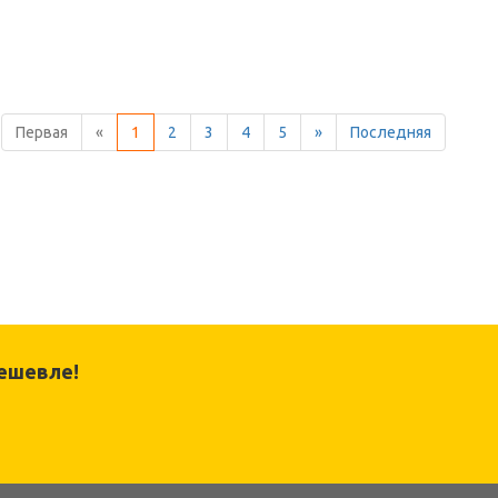
Первая
«
1
2
3
4
5
»
Последняя
ешевле!