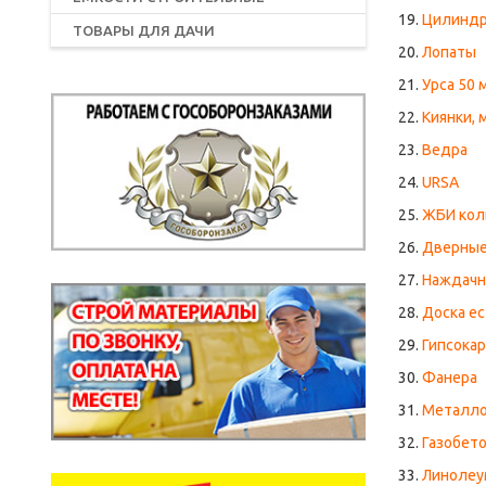
19.
Цилиндр
ТОВАРЫ ДЛЯ ДАЧИ
20.
Лопаты
21.
Урса 50 
22.
Киянки, 
23.
Ведра
24.
URSA
25.
ЖБИ кол
26.
Дверные
27.
Наждачн
28.
Доска е
29.
Гипсока
30.
Фанера
31.
Металло
32.
Газобет
33.
Линолеу