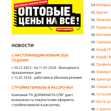
34.
Малярны
35.
Краски
36.
Пена мо
37.
Радиато
38.
Изоляци
39.
Саморез
НОВОСТИ
40.
Кнауф Г
С НАСТУПАЮЩИМ НОВЫМ 2026
41.
Кнауф Г
ГОДОМ!!!
42.
Профиль
с 30.12.2025 - по 11.01.2026 - Выходные и
43.
Фанера Ф
праздничные дни.
с 12.01.2026 - работаем в обычном режиме
44.
Арматур
45.
Секции 
СТРОЙМАТЕРИАЛЫ В РАССРОЧКУ!
46.
Сетка ра
Компания "ГК ДОМИНАНТА СПБ" дает
возможность покупателям оформить
47.
Кисти дл
стройматериалы в рассрочку.
48.
Строите