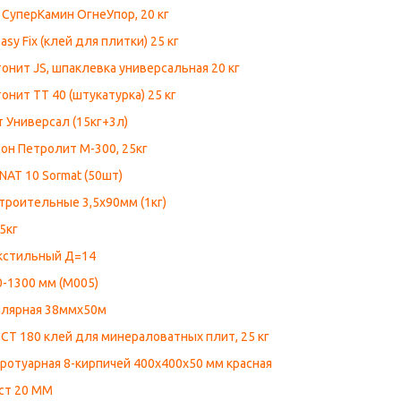
СуперКамин ОгнеУпор, 20 кг
sy Fix (клей для плитки) 25 кг
онит JS, шпаклевка универсальная 20 кг
онит ТТ 40 (штукатурка) 25 кг
 Универсал (15кг+3л)
он Петролит М-300, 25кг
AT 10 Sormat (50шт)
троительные 3,5х90мм (1кг)
5кг
кстильный Д=14
-1300 мм (М005)
алярная 38ммх50м
СТ 180 клей для минераловатных плит, 25 кг
ротуарная 8-кирпичей 400х400х50 мм красная
ст 20 ММ