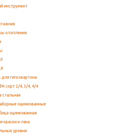
й инструмент
нтажная
ры отопления
я
ы
КЛ
ВЛ
 для гипсокартона
К сорт 2/4, 3/4, 4/4
а стальная
заборные оцинкованные
бица оцинкованная
я краски и лака
льные уровни