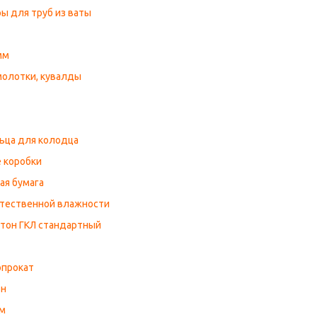
ы для труб из ваты
мм
молотки, кувалды
ьца для колодца
 коробки
ая бумага
стественной влажности
ртон ГКЛ стандартный
прокат
он
м