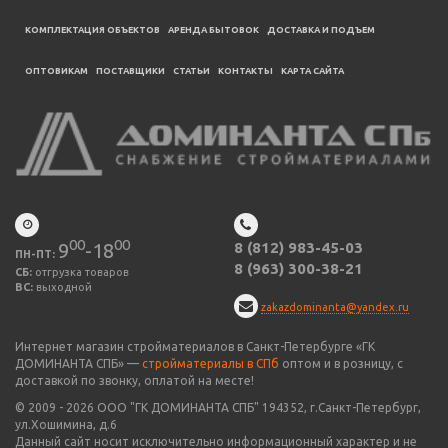
КОМПЛЕКТАЦИЯ ОБЪЕКТОВ
АРЕНДА БЫТОВОК
ДОСТАВКА И ПОДЪЕМ
ОПТОВИКАМ
ПОСТАВЩИКИ
CТАТЬИ
КОНТАКТЫ
КАРТА САЙТА
00
00
9
-18
8 (812) 983-45-03
ПН-ПТ:
8 (963) 300-38-21
СБ:
отгрузка товаров
ВС:
выходной
zakazdominanta@yandex.ru
Интернет магазин стройматериалов в Санкт-Петербурге «ГК
ДОМИНАНТА СПБ» —
стройматериалы в СПб
оптом и в розницу, с
доставкой по звонку, оплатой на месте!
© 2009 -
2026
ООО "
ГК ДОМИНАНТА СПБ
" 194352, г.Санкт-Петербург,
ул.Хошимина, д.6
Данный сайт носит исключительно информационный характер и не