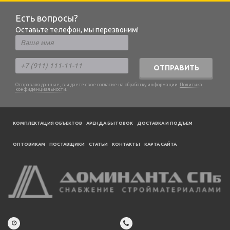
Есть вопросы?
Оставьте телефон, мы перезвоним!
ОТПРАВИТЬ
Отправляя данные, вы даете свое согласие на обработку информации.
Политика
конфиденциальности
.
КОМПЛЕКТАЦИЯ ОБЪЕКТОВ
АРЕНДА БЫТОВОК
ДОСТАВКА И ПОДЪЕМ
ОПТОВИКАМ
ПОСТАВЩИКИ
CТАТЬИ
КОНТАКТЫ
КАРТА САЙТА