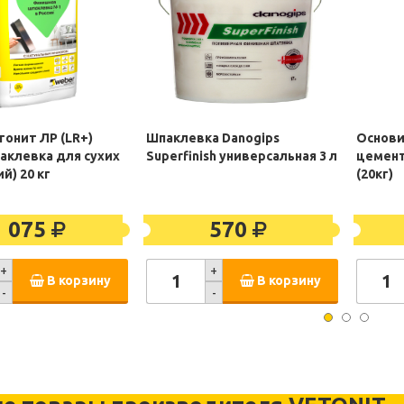
тонит ЛР (LR+)
Шпаклевка Danogips
Основи
аклевка для сухих
Superfinish универсальная 3 л
цемент
й) 20 кг
(20кг)
1 075
570
+
+
В корзину
В корзину
-
-