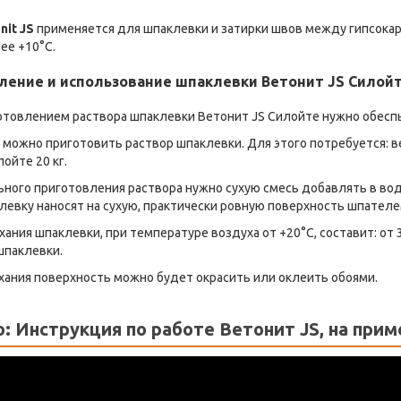
nit JS
применяется для шпаклевки и затирки швов между гипсока
ее +10°С.
ление и использование шпаклевки Ветонит JS Силой
отовлением раствора шпаклевки Ветонит JS Силойте нужно обесп
 можно приготовить раствор шпаклевки. Для этого потребуется: в
ойте 20 кг.
ного приготовления раствора нужно сухую смесь добавлять в вод
левку наносят на сухую, практически ровную поверхность шпател
ания шпаклевки, при температуре воздуха от +20°С, составит: от 3
шпаклевки.
хания поверхность можно будет окрасить или оклеить обоями.
: Инструкция по работе Ветонит JS, на прим