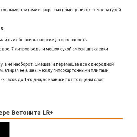
ртонными плитами в закрытых помещениях с температурой
те
ылить и обезжирь наносимую поверхность.
едро, 7 литров воды и мешок сухой смеси шпаклевки
у, а не наоборот. Смешав, и перемешав все однородной
ем, втирая ее в швы между гипсокартонными плитами.
-х часов до 1-го дня, все зависит от толщены слоя
ере Ветонита LR+