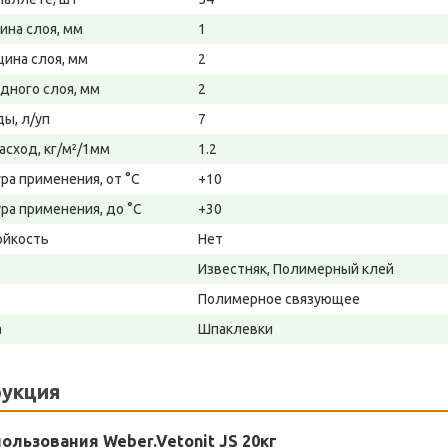
ина слоя, мм
1
щина слоя, мм
2
дного слоя, мм
2
ды, л/уп
7
асход, кг/м²/1мм
1.2
ра применения, от °С
+10
ра применения, до °С
+30
ойкость
Нет
Известняк, Полимерный клей
Полимерное связующее
а
Шпаклевки
укция
ользования Weber.Vetonit JS 20кг