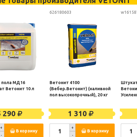
ие товары производителя VETONIT
3
626180603
w16158
я пола МД16
Ветонит 4100
Штукат
ат Ветонит 10 л
(Вебер.Ветонит) (наливной
Ветони
пол высокопрочный), 20 кг
Усилен
5 290
1 310
+
+
В корзину
В корзину
-
-