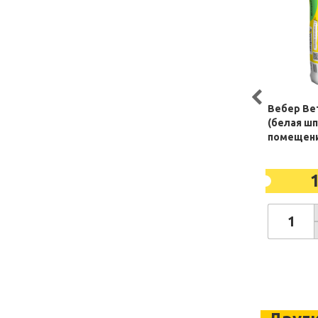
Вебер Ве
(белая шп
помещени