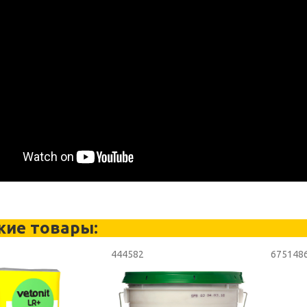
жие товары:
444582
675148