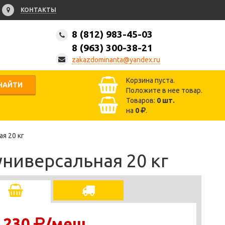
КОНТАКТЫ
8 (812) 983-45-03
8 (963) 300-38-21
zakazdominanta@yandex.ru
Корзина пуста.
НАЙТИ
Положите в нее товар.
Товаров:
0
шт.
на
0
.
я 20 кг
универсальная 20 кг
 230
/меш.