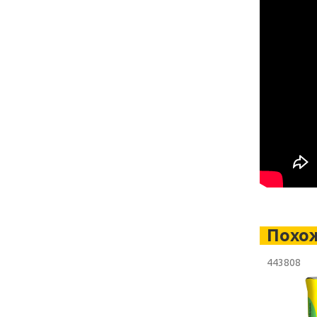
Похо
443808