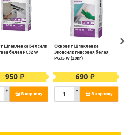
т Шпаклевка Белсилк
Основит Шпаклевка
Фуге
ная белая PC32 W
Эконсилк гипсовая белая
(шпа
PG35 W (20кг)
950
690
+
+
В корзину
В корзину
-
-