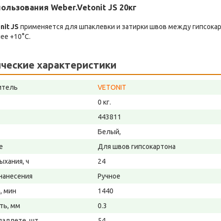
ользования Weber.Vetonit JS 20кг
nit JS
применяется для шпаклевки и затирки швов между гипсока
ее +10°С.
ческие характеристики
итель
VETONIT
0 кг.
443811
Белый,
е
Для швов гипсокартона
ыхания, ч
24
нанесения
Ручное
, мин
1440
ть, мм
0.3
паллете, шт
54