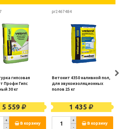
7
pr2467484
6261
урка гипсовая
Ветонит 4350 наливной пол,
Вебе
т Профи Гипс
для звукоизоляционных
(шту
ный 30 кг
полов 25 кг
5 559
1 435
+
+
В корзину
В корзину
-
-