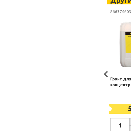
Друг
86637460
Грунт дл
концентр