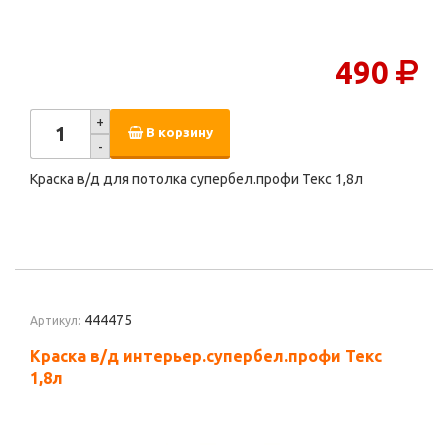
490
+
В корзину
-
Краска в/д для потолка супербел.профи Текс 1,8л
444475
Артикул:
Краска в/д интерьер.супербел.профи Текс
1,8л