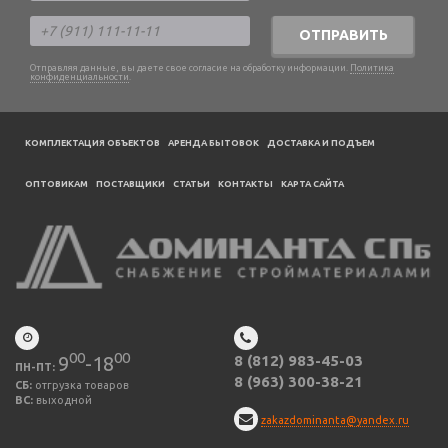
ОТПРАВИТЬ
Отправляя данные, вы даете свое согласие на обработку информации.
Политика
конфиденциальности
.
КОМПЛЕКТАЦИЯ ОБЪЕКТОВ
АРЕНДА БЫТОВОК
ДОСТАВКА И ПОДЪЕМ
ОПТОВИКАМ
ПОСТАВЩИКИ
CТАТЬИ
КОНТАКТЫ
КАРТА САЙТА
00
00
9
-18
8 (812) 983-45-03
ПН-ПТ:
8 (963) 300-38-21
СБ:
отгрузка товаров
ВС:
выходной
zakazdominanta@yandex.ru