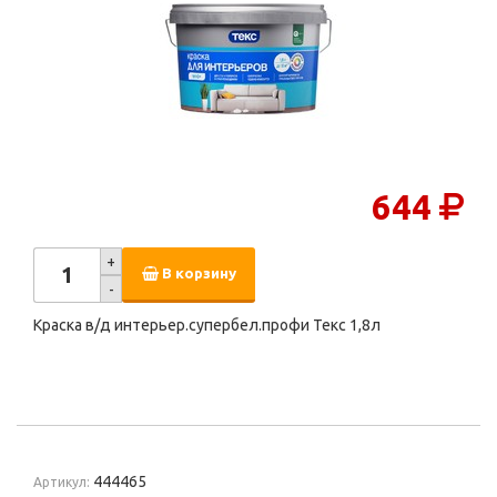
644
+
В корзину
-
Краска в/д интерьер.супербел.профи Текс 1,8л
444465
Артикул: