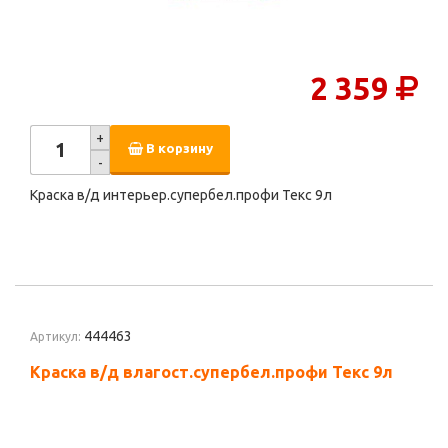
2 359
+
В корзину
-
Краска в/д интерьер.супербел.профи Текс 9л
444463
Артикул:
Краска в/д влагост.супербел.профи Текс 9л