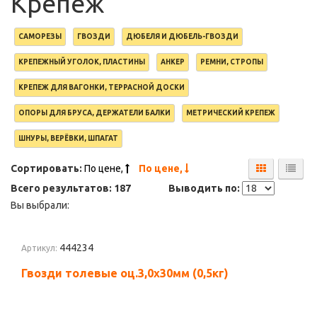
Крепеж
САМОРЕЗЫ
ГВОЗДИ
ДЮБЕЛЯ И ДЮБЕЛЬ-ГВОЗДИ
КРЕПЕЖНЫЙ УГОЛОК, ПЛАСТИНЫ
АНКЕР
РЕМНИ, СТРОПЫ
КРЕПЕЖ ДЛЯ ВАГОНКИ, ТЕРРАСНОЙ ДОСКИ
ОПОРЫ ДЛЯ БРУСА, ДЕРЖАТЕЛИ БАЛКИ
МЕТРИЧЕСКИЙ КРЕПЕЖ
ШНУРЫ, ВЕРЁВКИ, ШПАГАТ
Сортировать:
По цене,
По цене,
Всего результатов:
187
Выводить по:
Вы выбрали:
444234
Артикул:
Гвозди толевые оц.3,0х30мм (0,5кг)