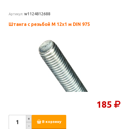
w1124812688
Артикул:
Штанга с резьбой M 12х1 м DIN 975
185
+
В корзину
-