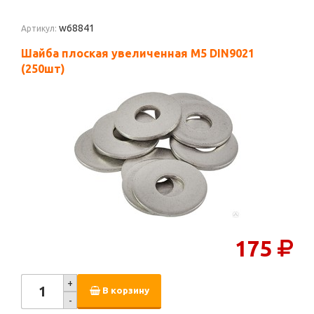
w68841
Артикул:
Шайба плоская увеличенная М5 DIN9021
(250шт)
175
+
В корзину
-