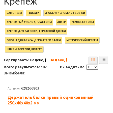
Крепеж
САМОРЕЗЫ
ГВОЗДИ
ДЮБЕЛЯ И ДЮБЕЛЬ-ГВОЗДИ
КРЕПЕЖНЫЙ УГОЛОК, ПЛАСТИНЫ
АНКЕР
РЕМНИ, СТРОПЫ
КРЕПЕЖ ДЛЯ ВАГОНКИ, ТЕРРАСНОЙ ДОСКИ
ОПОРЫ ДЛЯ БРУСА, ДЕРЖАТЕЛИ БАЛКИ
МЕТРИЧЕСКИЙ КРЕПЕЖ
ШНУРЫ, ВЕРЁВКИ, ШПАГАТ
Сортировать:
По цене,
По цене,
Всего результатов:
187
Выводить по:
Вы выбрали:
628266803
Артикул:
Держатель балки правый оцинкованный
250х40х40х2 мм