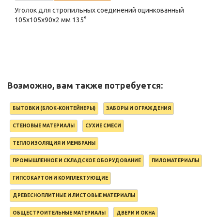
Уголок для стропильных соединений оцинкованный
105х105х90х2 мм 135°
Возможно, вам также потребуется:
БЫТОВКИ (БЛОК-КОНТЕЙНЕРЫ)
ЗАБОРЫ И ОГРАЖДЕНИЯ
СТЕНОВЫЕ МАТЕРИАЛЫ
СУХИЕ СМЕСИ
ТЕПЛОИЗОЛЯЦИЯ И МЕМБРАНЫ
ПРОМЫШЛЕННОЕ И СКЛАДСКОЕ ОБОРУДОВАНИЕ
ПИЛОМАТЕРИАЛЫ
ГИПСОКАРТОН И КОМПЛЕКТУЮЩИЕ
ДРЕВЕСНОПЛИТНЫЕ И ЛИСТОВЫЕ МАТЕРИАЛЫ
ОБЩЕСТРОИТЕЛЬНЫЕ МАТЕРИАЛЫ
ДВЕРИ И ОКНА