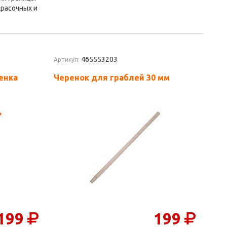
красочных и
465553203
Артикул:
енка
Черенок для граблей 30 мм
199
199