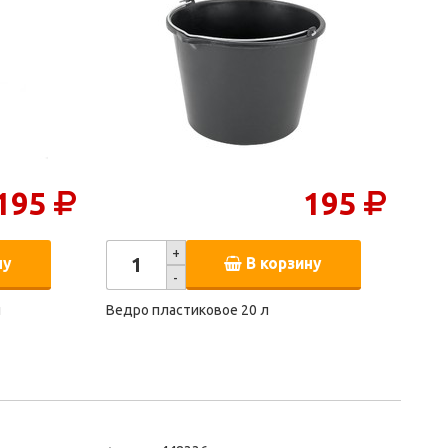
195
195
+
ну
В корзину
-
й
Ведро пластиковое 20 л