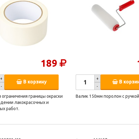
189
+
+
В корзину
В корзи
-
-
 ограничения границы окраски
Валик 150мм поролон с ручко
едении лакокрасочных и
ых работ.