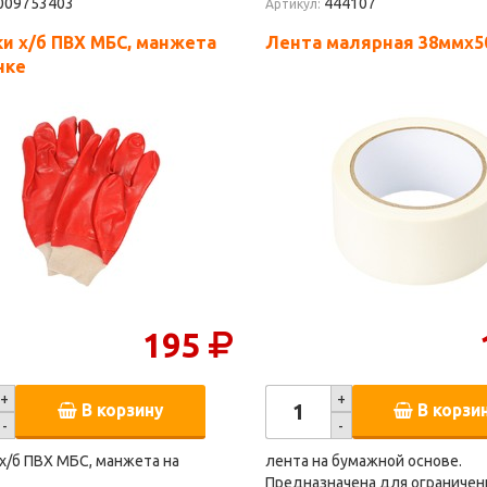
009753403
444107
Артикул:
и х/б ПВХ МБС, манжета
Лента малярная 38ммх5
нке
195
+
+
В корзину
В корзи
-
-
х/б ПВХ МБС, манжета на
лента на бумажной основе.
Предназначена для ограничен