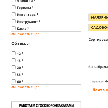
4-секции
1
Горелка
4
Инвентарь
МАЛЯРНЫ
3
Инструмент
САДОВО-
1
Каска
Показать еще?
1
Латексные
Сортирова
1
Лента
Объем, л
1
Маска
2
12
1
Мешок
1
15
1
Перчатки
Вы выбрали
1
20
1
Пленка
1
55
1
Прочее
1
4
60
Артикул:
3
С ПВХ покрытием
Показать еще?
2
80
Лента 
2
Тачка