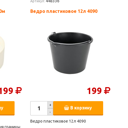
448336
Артикул:
0м
Ведро пластиковое 12л 4090
199
199
+
ну
В корзину
-
Ведро пластиковое 12л 4090
ия границы