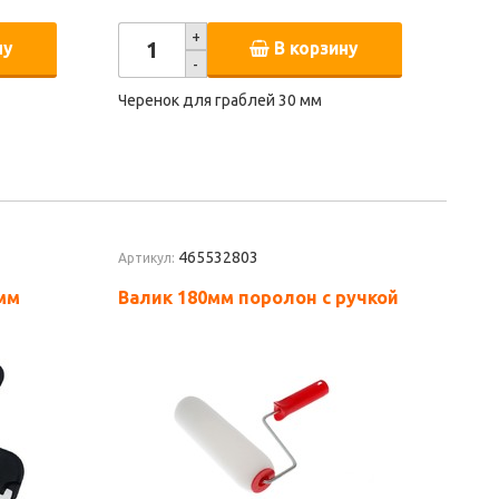
+
ну
В корзину
-
Черенок для граблей 30 мм
465532803
Артикул:
мм
Валик 180мм поролон с ручкой