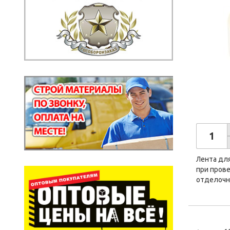
Лента для
при пров
отделочн