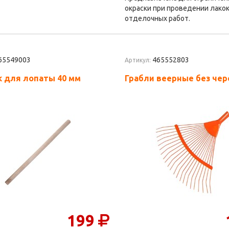
окраски при проведении лако
отделочных работ.
65549003
465552803
Артикул:
 для лопаты 40 мм
Грабли веерные без чер
199