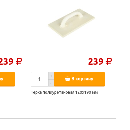
239
239
+
ну
В корзину
-
Терка полиуретановая 120х190 мм