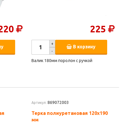
220
225
+
ну
В корзину
-
Валик 180мм поролон с ручкой
869072003
Артикул:
ая
Терка полиуретановая 120х190
мм