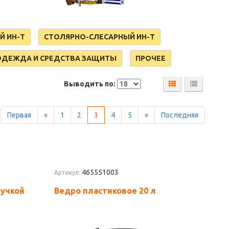
Й ИН-Т
СТОЛЯРНО-СЛЕСАРНЫЙ ИН-Т
ОДЕЖДА И СРЕДСТВА ЗАЩИТЫ
ПРОЧЕЕ
Выводить по:
Первая
«
1
2
3
4
5
»
Последняя
465551003
Артикул:
ручкой
Ведро пластиковое 20 л