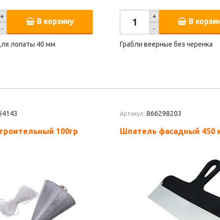
+
+
В корзину
В корзи
-
-
для лопаты 40 мм
Грабли веерные без черенка
64143
866298203
Артикул:
троительный 100гр
Шпатель фасадный 450 