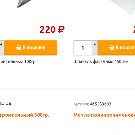
220
+
+
В корзину
В корзи
-
-
роительный 100гр
Шпатель фасадный 450 мм
64144
465553603
Артикул:
троительный 300гр.
Метла полипропиленов