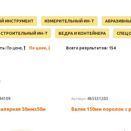
Й ИНСТРУМЕНТ
ИЗМЕРИТЕЛЬНЫЙ ИН-Т
АБРАЗИВНЫ
СТРОИТЕЛЬНЫЙ ИН-Т
ВЕДРА И КОНТЕЙНЕРА
СПЕЦ
ть:
По цене,
По цене,
Всего результатов:
154
:
44109
465531203
Артикул:
малярная 50ммх50м
Валик 150мм поролон с 