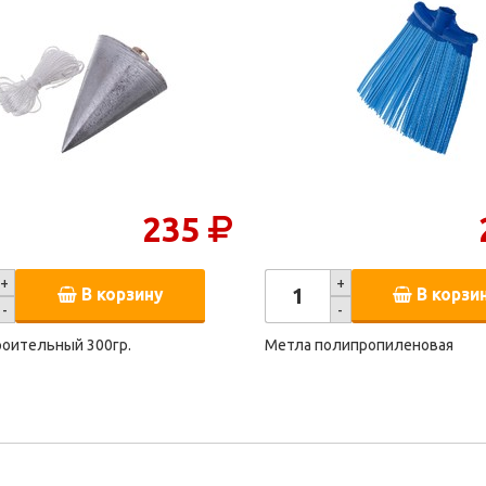
235
+
+
В корзину
В корзи
-
-
роительный 300гр.
Метла полипропиленовая