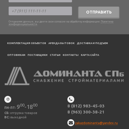
ОТПРАВИТЬ
Отправляя данные, вы даете свое согласие на обработку информации.
Политика
конфиденциальности
.
КОМПЛЕКТАЦИЯ ОБЪЕКТОВ
АРЕНДА БЫТОВОК
ДОСТАВКА И ПОДЪЕМ
ОПТОВИКАМ
ПОСТАВЩИКИ
CТАТЬИ
КОНТАКТЫ
КАРТА САЙТА
00
00
9
-18
8 (812) 983-45-03
ПН-ПТ:
8 (963) 300-38-21
СБ:
отгрузка товаров
ВС:
выходной
zakazdominanta@yandex.ru