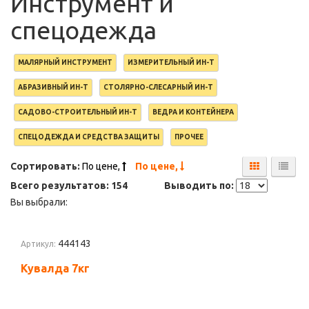
Инструмент и
спецодежда
МАЛЯРНЫЙ ИНСТРУМЕНТ
ИЗМЕРИТЕЛЬНЫЙ ИН-Т
АБРАЗИВНЫЙ ИН-Т
СТОЛЯРНО-СЛЕСАРНЫЙ ИН-Т
САДОВО-СТРОИТЕЛЬНЫЙ ИН-Т
ВЕДРА И КОНТЕЙНЕРА
СПЕЦОДЕЖДА И СРЕДСТВА ЗАЩИТЫ
ПРОЧЕЕ
Сортировать:
По цене,
По цене,
Всего результатов:
154
Выводить по:
Вы выбрали:
444143
Артикул:
Кувалда 7кг