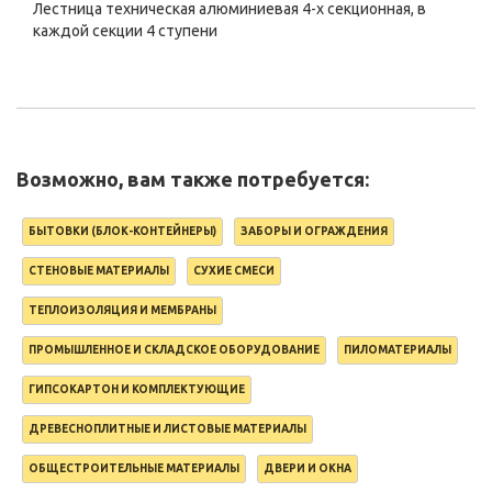
Лестница техническая алюминиевая 4-х секционная, в
каждой секции 4 ступени
Возможно, вам также потребуется:
БЫТОВКИ (БЛОК-КОНТЕЙНЕРЫ)
ЗАБОРЫ И ОГРАЖДЕНИЯ
СТЕНОВЫЕ МАТЕРИАЛЫ
СУХИЕ СМЕСИ
ТЕПЛОИЗОЛЯЦИЯ И МЕМБРАНЫ
ПРОМЫШЛЕННОЕ И СКЛАДСКОЕ ОБОРУДОВАНИЕ
ПИЛОМАТЕРИАЛЫ
ГИПСОКАРТОН И КОМПЛЕКТУЮЩИЕ
ДРЕВЕСНОПЛИТНЫЕ И ЛИСТОВЫЕ МАТЕРИАЛЫ
ОБЩЕСТРОИТЕЛЬНЫЕ МАТЕРИАЛЫ
ДВЕРИ И ОКНА