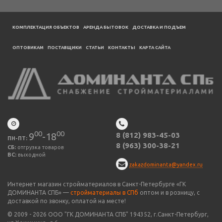
КОМПЛЕКТАЦИЯ ОБЪЕКТОВ
АРЕНДА БЫТОВОК
ДОСТАВКА И ПОДЪЕМ
ОПТОВИКАМ
ПОСТАВЩИКИ
CТАТЬИ
КОНТАКТЫ
КАРТА САЙТА
00
00
9
-18
8 (812) 983-45-03
ПН-ПТ:
8 (963) 300-38-21
СБ:
отгрузка товаров
ВС:
выходной
zakazdominanta@yandex.ru
Интернет магазин стройматериалов в Санкт-Петербурге «ГК
ДОМИНАНТА СПБ» —
стройматериалы в СПб
оптом и в розницу, с
доставкой по звонку, оплатой на месте!
© 2009 -
2026
ООО "
ГК ДОМИНАНТА СПБ
" 194352, г.Санкт-Петербург,