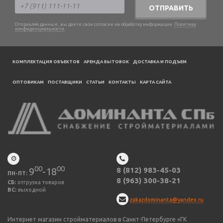
ОТПРАВИТЬ
Отправляя данные, вы даете свое согласие на обработку информации.
Политика
конфиденциальности
.
КОМПЛЕКТАЦИЯ ОБЪЕКТОВ
АРЕНДА БЫТОВОК
ДОСТАВКА И ПОДЪЕМ
ОПТОВИКАМ
ПОСТАВЩИКИ
CТАТЬИ
КОНТАКТЫ
КАРТА САЙТА
00
00
9
-18
8 (812) 983-45-03
ПН-ПТ:
8 (963) 300-38-21
СБ:
отгрузка товаров
ВС:
выходной
zakazdominanta@yandex.ru
Интернет магазин стройматериалов в Санкт-Петербурге «ГК