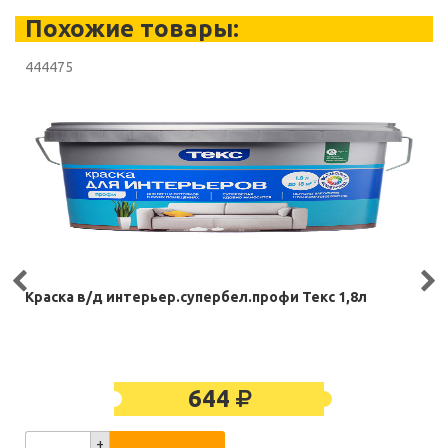
Похожие товары:
444475
Краска в/д интерьер.супербел.профи Текс 1,8л
644
+