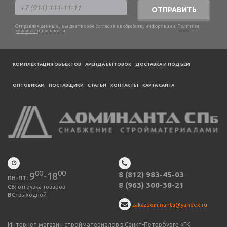
ОТПРАВИТЬ
Отправляя данные, вы даете свое согласие на обработку информации.
Политика
конфиденциальности
.
КОМПЛЕКТАЦИЯ ОБЪЕКТОВ
АРЕНДА БЫТОВОК
ДОСТАВКА И ПОДЪЕМ
ОПТОВИКАМ
ПОСТАВЩИКИ
CТАТЬИ
КОНТАКТЫ
КАРТА САЙТА
00
00
9
-18
8 (812) 983-45-03
ПН-ПТ:
8 (963) 300-38-21
СБ:
отгрузка товаров
ВС:
выходной
zakazdominanta@yandex.ru
Интернет магазин стройматериалов в Санкт-Петербурге «ГК