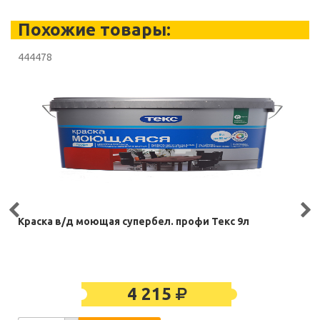
Похожие товары:
444478
Краска в/д моющая супербел. профи Текс 9л
4 215