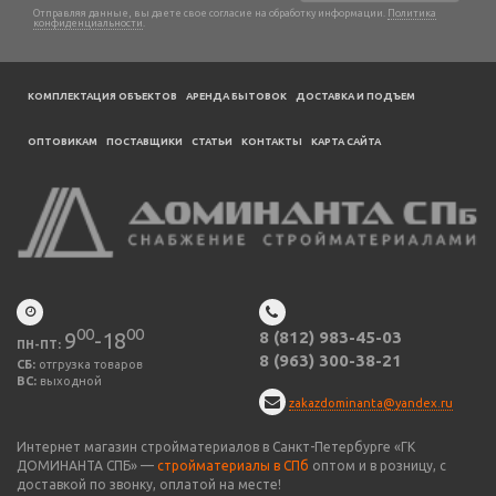
Отправляя данные, вы даете свое согласие на обработку информации.
Политика
конфиденциальности
.
КОМПЛЕКТАЦИЯ ОБЪЕКТОВ
АРЕНДА БЫТОВОК
ДОСТАВКА И ПОДЪЕМ
ОПТОВИКАМ
ПОСТАВЩИКИ
CТАТЬИ
КОНТАКТЫ
КАРТА САЙТА
00
00
9
-18
8 (812) 983-45-03
ПН-ПТ:
8 (963) 300-38-21
СБ:
отгрузка товаров
ВС:
выходной
zakazdominanta@yandex.ru
Интернет магазин стройматериалов в Санкт-Петербурге «ГК
ДОМИНАНТА СПБ» —
стройматериалы в СПб
оптом и в розницу, с
доставкой по звонку, оплатой на месте!