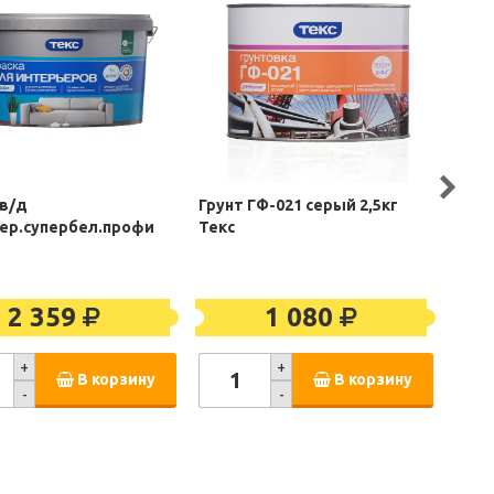
 в/д
Грунт ГФ-021 серый 2,5кг
Анти
ер.супербел.профи
Текс
деко
маха
2 359
1 080
+
+
В корзину
В корзину
-
-