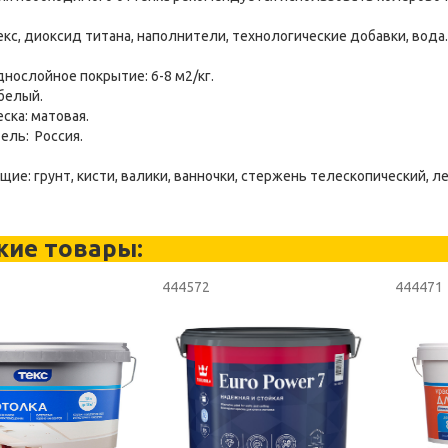
екс, диоксид титана, наполнители, технологические добавки, вода.
днослойное покрытие: 6-8 м2/кг.
белый.
ска: матовая.
ель: Россия.
ие: грунт, кисти, валики, ванночки, стержень телескопический, л
жие товары:
444572
444471