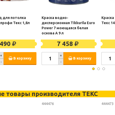
д для потолка
Краска водно-
Краска
профи Текс 1,8л
дисперсионная Tikkurila Euro
Текс 14
Power 7 моющаяся белая
основа А 9 л
490
7 458
+
+
В корзину
В корзину
-
-
е товары производителя ТЕКС
444476
444473