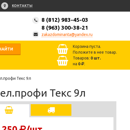
КОНТАКТЫ
8 (812) 983-45-03
8 (963) 300-38-21
zakazdominanta@yandex.ru
Корзина пуста.
НАЙТИ
Положите в нее товар.
Товаров:
0
шт.
на
0
.
л.профи Текс 9л
бел.профи Текс 9л
 250
/шт.