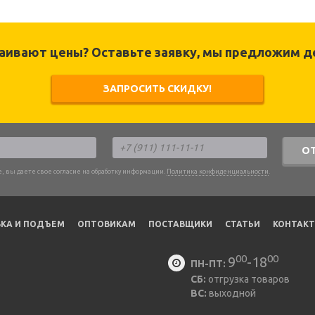
раивают цены? Оставьте заявку, мы предложим д
ЗАПРОСИТЬ СКИДКУ!
О
, вы даете свое согласие на обработку информации.
Политика конфиденциальности
.
КА И ПОДЪЕМ
ОПТОВИКАМ
ПОСТАВЩИКИ
CТАТЬИ
КОНТАК
00
00
9
-18
ПН-ПТ:
СБ:
отгрузка товаров
ВС:
выходной