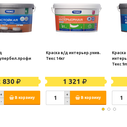
д
Краска в/д интерьер.унив.
Краска
супербел.профи
Текс 14кг
интерь
Текс 9л
2 830
1 321
+
+
В корзину
В корзину
-
-