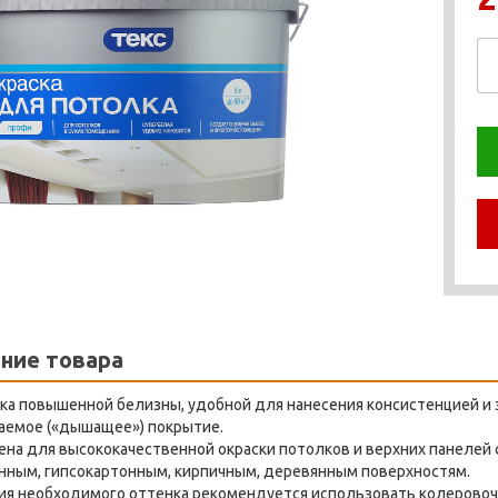
ние товара
ка повышенной белизны, удобной для нанесения консистенцией и 
аемое («дышащее») покрытие.
на для высококачественной окраски потолков и верхних панелей 
нным, гипсокартонным, кирпичным, деревянным поверхностям.
ия необходимого оттенка рекомендуется использовать колеровоч