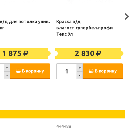
 в/д для потолка унив.
Краска в/д
Крас
кг
влагост.супербел.профи
Текс
Текс 9л
1 875
2 830
+
+
В корзину
В корзину
-
-
444488
4443