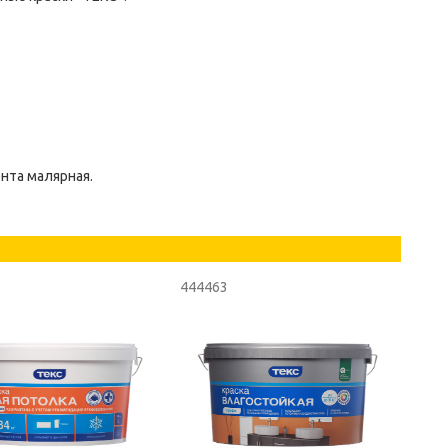
ента малярная.
444463
4444