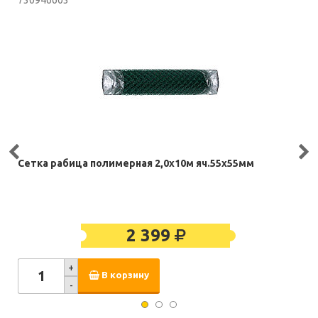
730946603
Сетка рабица полимерная 2,0х10м яч.55х55мм
2 399
+
В корзину
-