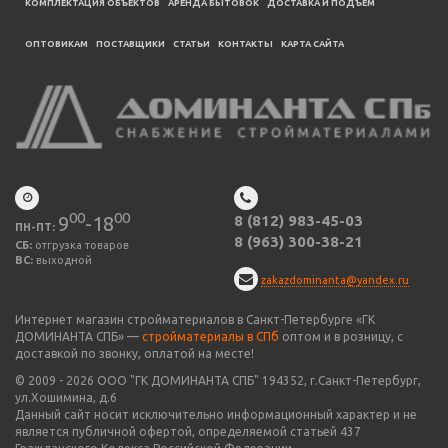
КОМПЛЕКТАЦИЯ ОБЪЕКТОВ
АРЕНДА БЫТОВОК
ДОСТАВКА И ПОДЪЕМ
ОПТОВИКАМ
ПОСТАВЩИКИ
CТАТЬИ
КОНТАКТЫ
КАРТА САЙТА
00
00
9
-18
8 (812) 983-45-03
ПН-ПТ:
8 (963) 300-38-21
СБ:
отгрузка товаров
ВС:
выходной
zakazdominanta@yandex.ru
Интернет магазин стройматериалов в Санкт-Петербурге «ГК
ДОМИНАНТА СПБ» —
стройматериалы в СПб
оптом и в розницу, с
доставкой по звонку, оплатой на месте!
© 2009 -
2026
ООО "
ГК ДОМИНАНТА СПБ
" 194352, г.Санкт-Петербург,
ул.Хошимина, д.6
Данный сайт носит исключительно информационный характер и не
является публичной офертой, определяемой статьей 437