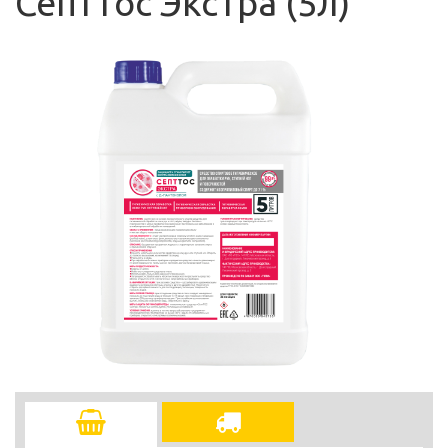
Септтос Экстра (5л)