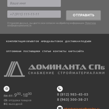
ОТПРАВИТЬ
Отправляя данные, вы даете свое согласие на обработку информации.
Политика
конфиденциальности
.
КОМПЛЕКТАЦИЯ ОБЪЕКТОВ
АРЕНДА БЫТОВОК
ДОСТАВКА И ПОДЪЕМ
ОПТОВИКАМ
ПОСТАВЩИКИ
CТАТЬИ
КОНТАКТЫ
КАРТА САЙТА
00
00
9
-18
8 (812) 983-45-03
ПН-ПТ:
8 (963) 300-38-21
СБ:
отгрузка товаров
ВС:
выходной
zakazdominanta@yandex.ru