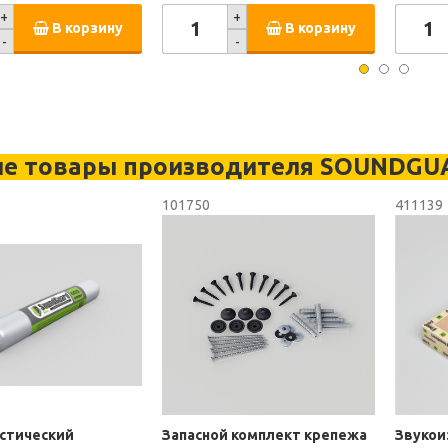
+
+
В корзину
В корзину
-
-
ие товары производителя SOUNDGU
101750
411139
стический
Запасной комплект крепежа
Звукои