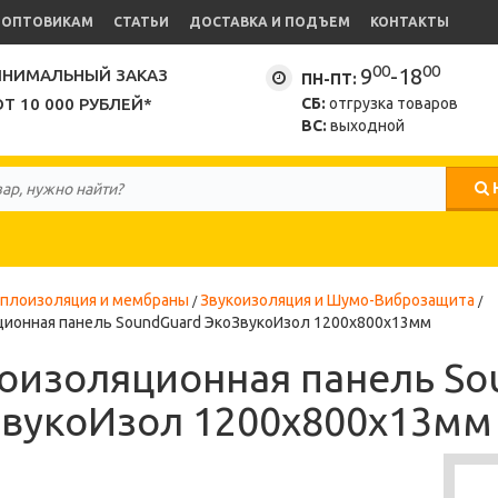
ОПТОВИКАМ
СТАТЬИ
ДОСТАВКА И ПОДЪЕМ
КОНТАКТЫ
00
00
9
-18
НИМАЛЬНЫЙ ЗАКАЗ
ПН-ПТ:
ОТ 10 000 РУБЛЕЙ*
СБ:
отгрузка товаров
ВС:
выходной
плоизоляция и мембраны
Звукоизоляция и Шумо-Виброзащита
ционная панель SoundGuard ЭкоЗвукоИзол 1200х800х13мм
оизоляционная панель So
вукоИзол 1200х800х13мм