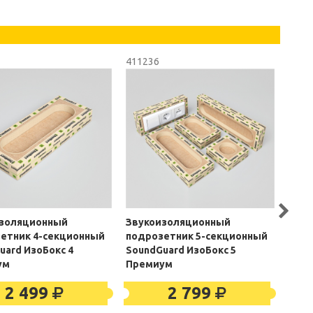
411236
3011
золяционный
Звукоизоляционный
Шай
етник 4-секционный
подрозетник 5-секционный
виб
uard ИзоБокс 4
SoundGuard ИзоБокс 5
Soun
ум
Премиум
10x1
2 499
2 799