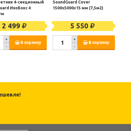
етник 4-секционный
SoundGuard Cover
шум
uard ИзоБокс 4
1500x5000x15 мм (7,5м2)
Soun
ум
2 499
5 550
+
+
В корзину
В корзину
-
-
ешевле!