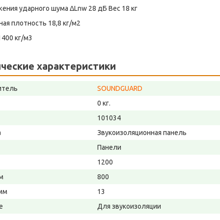
ения ударного шума ΔLnw 28 дБ Вес 18 кг
ая плотность 18,8 кг/м2
400 кг/м3
ческие характеристики
итель
SOUNDGUARD
0 кг.
101034
а
Звукоизоляционная панель
Панели
1200
м
800
мм
13
е
Для звукоизоляции