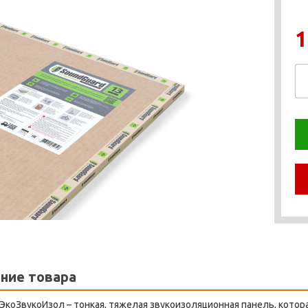
1
ние товара
ЭкоЗвукоИзол – тонкая, тяжелая звукоизоляционная панель, кото