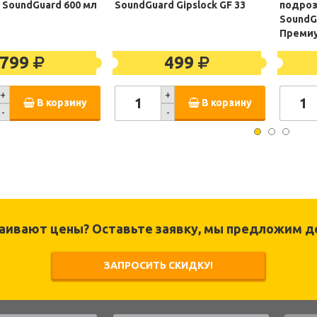
 SoundGuard 600 мл
SoundGuard Gipslock GF 33
подроз
SoundG
Преми
799
499
+
+
В корзину
В корзину
-
-
раивают цены? Оставьте заявку, мы предложим д
ЗАПРОСИТЬ СКИДКУ!