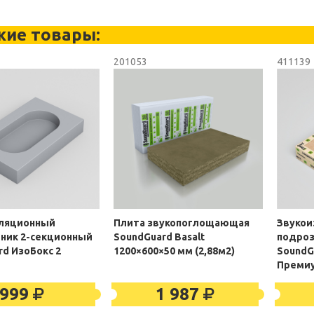
жие товары:
201053
411139
ляционный
Плита звукопоглощающая
Звукои
ник 2-секционный
SoundGuard Basalt
подроз
rd ИзоБокс 2
1200×600×50 мм (2,88м2)
SoundG
Преми
999
1 987