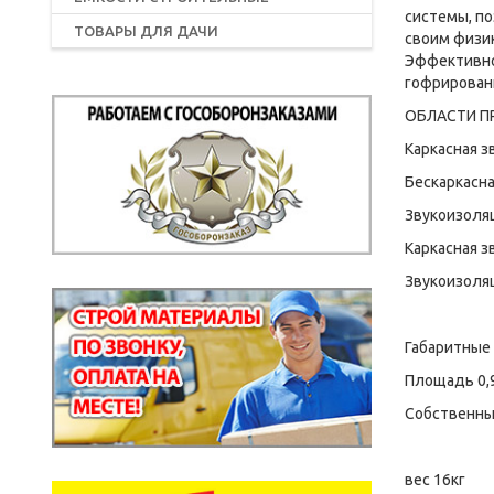
системы, п
ТОВАРЫ ДЛЯ ДАЧИ
своим физи
Эффективно
гофрирован
ОБЛАСТИ П
Каркасная з
Бескаркасна
Звукоизоля
Каркасная з
Звукоизоля
Габаритные
Площадь 0,
Собственны
вес 16кг