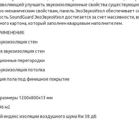
озволяющей улучшить звукоизоляционные свойства существующих 
ко-механическим свойствам, панель ЭкоЗвукоИзол обеспечивает с
сть SoundGuard ЭкоЗвукоИзол достигается за счет массивности, 
ного картона, который заполнен кварцевым наполнителем.
РИМЕНЕНИЯ:
вукоизоляция стен
я звукоизоляция стен
ционные перегородки
вукоизоляция потолка
ция пола под финишное покрытие
 размеры 1200х800х13 мм
96 м2
й индекс изоляции воздушного шума Rw 38 дБ