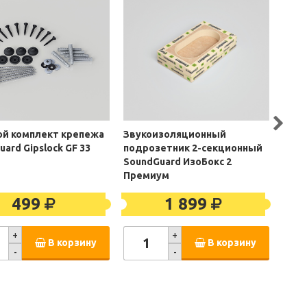
ой комплект крепежа
Звукоизоляционный
Зву
ard Gipslock GF 33
подрозетник 2-секционный
подр
SoundGuard ИзоБокс 2
Soun
Премиум
Пре
499
1 899
+
+
В корзину
В корзину
-
-