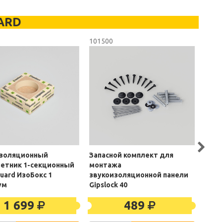
ARD
101500
3210
золяционный
Запасной комплект для
Виб
етник 1-секционный
монтажа
креп
uard ИзоБокс 1
звукоизоляционной панели
Prem
ум
Gipslock 40
1 699
489