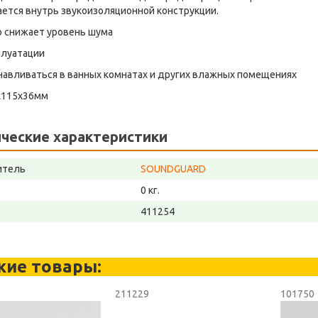
ется внутрь звукоизоляционной конструкции.
о снижает уровень шума
плуатации
навливаться в ванных комнатах и других влажных помещениях
х115х36мм
ческие характеристики
итель
SOUNDGUARD
0 кг.
411254
жие товары:
211229
101750