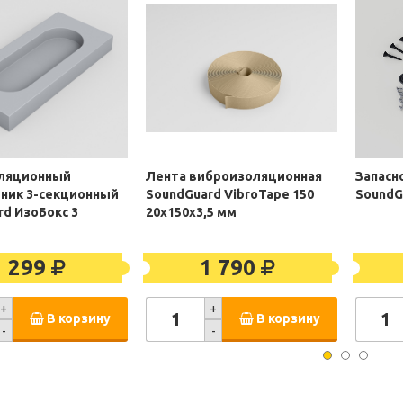
ляционный
Лента виброизоляционная
Запасн
ник 3-секционный
SoundGuard VibroTape 150
SoundGu
rd ИзоБокс 3
20х150х3,5 мм
1 299
1 790
+
+
В корзину
В корзину
-
-