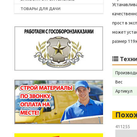
Устанавлива
ТОВАРЫ ДЛЯ ДАЧИ
качественн
прост в экс
может уста
размер 119
Техни
Производ
Вес
Артикул
Похо
411255