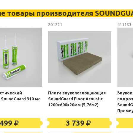
ие товары производителя SOUNDGU
201221
411133
стический
Плита звукопоглощающая
Звукои
 SoundGuard 310 мл
SoundGuard Floor Acoustic
подроз
1200х600х20мм (5,76м2)
SoundG
Преми
499
3 739