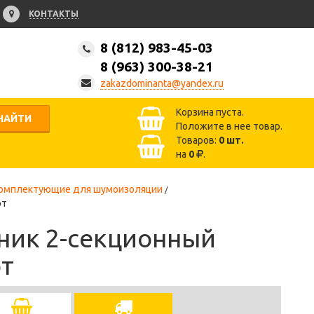
КОНТАКТЫ
8 (812) 983-45-03
8 (963) 300-38-21
zakazdominanta@yandex.ru
Корзина пуста.
НАЙТИ
Положите в нее товар.
Товаров:
0
шт.
на
0
.
омплектующие для шумоизоляции
рт
ник 2-секционный
рт