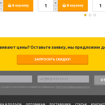
+
+
В корзину
В корзину
-
-
раивают цены? Оставьте заявку, мы предложим д
ЗАПРОСИТЬ СКИДКУ!
О
, вы даете свое согласие на обработку информации.
Политика конфиденциальности
.
КА И ПОДЪЕМ
ОПТОВИКАМ
ПОСТАВЩИКИ
CТАТЬИ
КОНТАК