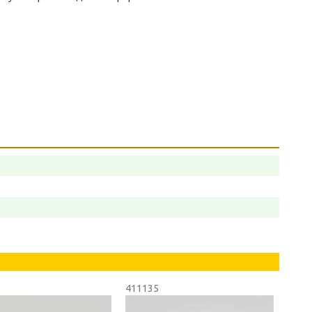
411135
4112