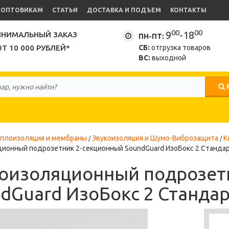
ОПТОВИКАМ
СТАТЬИ
ДОСТАВКА И ПОДЪЕМ
КОНТАКТЫ
00
00
9
-18
НИМАЛЬНЫЙ ЗАКАЗ
ПН-ПТ:
ОТ 10 000 РУБЛЕЙ*
СБ:
отгрузка товаров
ВС:
выходной
плоизоляция и мембраны
Звукоизоляция и Шумо-Виброзащита
К
ционный подрозетник 2-секционный SoundGuard ИзоБокс 2 Станда
оизоляционный подрозет
dGuard ИзоБокс 2 Станда