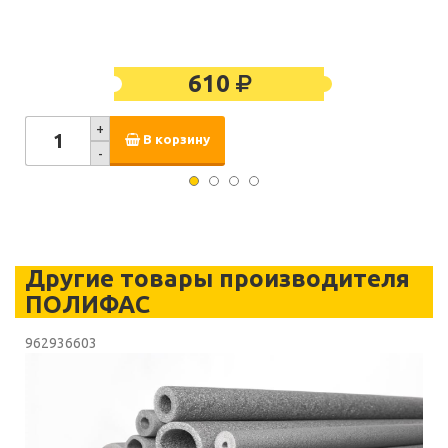
610
+
В корзину
-
Другие товары производителя
ПОЛИФАС
962936603