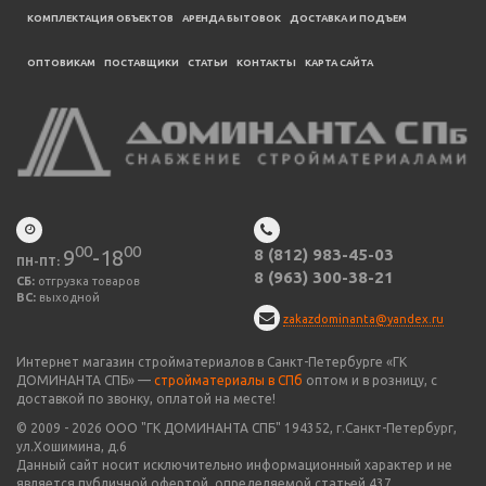
КОМПЛЕКТАЦИЯ ОБЪЕКТОВ
АРЕНДА БЫТОВОК
ДОСТАВКА И ПОДЪЕМ
ОПТОВИКАМ
ПОСТАВЩИКИ
CТАТЬИ
КОНТАКТЫ
КАРТА САЙТА
00
00
9
-18
8 (812) 983-45-03
ПН-ПТ:
8 (963) 300-38-21
СБ:
отгрузка товаров
ВС:
выходной
zakazdominanta@yandex.ru
Интернет магазин стройматериалов в Санкт-Петербурге «ГК
ДОМИНАНТА СПБ» —
стройматериалы в СПб
оптом и в розницу, с
доставкой по звонку, оплатой на месте!
© 2009 -
2026
ООО "
ГК ДОМИНАНТА СПБ
" 194352, г.Санкт-Петербург,
ул.Хошимина, д.6
Данный сайт носит исключительно информационный характер и не
является публичной офертой, определяемой статьей 437