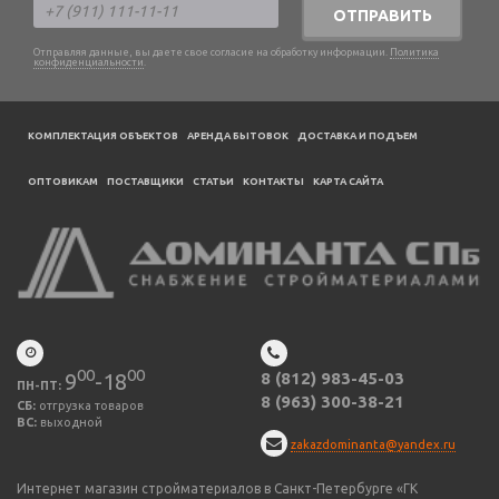
ОТПРАВИТЬ
Отправляя данные, вы даете свое согласие на обработку информации.
Политика
конфиденциальности
.
КОМПЛЕКТАЦИЯ ОБЪЕКТОВ
АРЕНДА БЫТОВОК
ДОСТАВКА И ПОДЪЕМ
ОПТОВИКАМ
ПОСТАВЩИКИ
CТАТЬИ
КОНТАКТЫ
КАРТА САЙТА
00
00
9
-18
8 (812) 983-45-03
ПН-ПТ:
8 (963) 300-38-21
СБ:
отгрузка товаров
ВС:
выходной
zakazdominanta@yandex.ru
Интернет магазин стройматериалов в Санкт-Петербурге «ГК