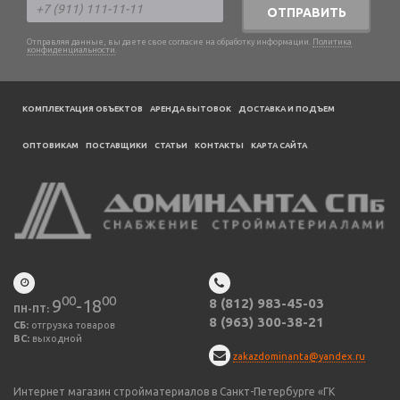
ОТПРАВИТЬ
Отправляя данные, вы даете свое согласие на обработку информации.
Политика
конфиденциальности
.
КОМПЛЕКТАЦИЯ ОБЪЕКТОВ
АРЕНДА БЫТОВОК
ДОСТАВКА И ПОДЪЕМ
ОПТОВИКАМ
ПОСТАВЩИКИ
CТАТЬИ
КОНТАКТЫ
КАРТА САЙТА
00
00
9
-18
8 (812) 983-45-03
ПН-ПТ:
8 (963) 300-38-21
СБ:
отгрузка товаров
ВС:
выходной
zakazdominanta@yandex.ru
Интернет магазин стройматериалов в Санкт-Петербурге «ГК