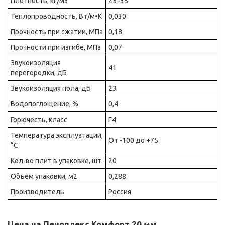
Плотность, кг/м3
25–35
Теплопроводность, Вт/м•К
0,030
Прочность при сжатии, МПа
0,18
Прочности при изгибе, МПа
0,07
Звукоизоляция
41
перегородки, дБ
Звукоизоляция пола, дБ
23
Водопоглощение, %
0,4
Горючесть, класс
Г4
Температура эксплуатации,
От -100 до +75
°С
Кол-во плит в упаковке, шт.
20
Объем упаковки, м2
0,288
Производитель
Россия
Цена на Пеноплекс Комфорт 20 мм