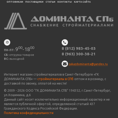
ОПТОВИКАМ
ПОСТАВЩИКИ
CТАТЬИ
КОНТАКТЫ
КАРТА САЙТА
00
00
9
-18
8 (812) 983-45-03
ПН-ПТ:
8 (963) 300-38-21
СБ:
отгрузка товаров
ВС:
выходной
zakazdominanta@yandex.ru
Интернет магазин стройматериалов в Санкт-Петербурге «ГК
ДОМИНАНТА СПБ» —
стройматериалы в СПб
оптом и в розницу, с
доставкой по звонку, оплатой на месте!
© 2009 -
2026
ООО "
ГК ДОМИНАНТА СПБ
" 194352, г.Санкт-Петербург,
ул.Хошимина, д.6
Данный сайт носит исключительно информационный характер и не
является публичной офертой, определяемой статьей 437
Гражданского Кодекса Российской Федерации.
Политика конфиденциальности