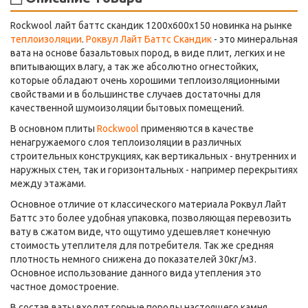
Rockwool лайт баттс скандик 1200х600х150 новинка на рынке
теплоизоляции
.
Роквул Лайт Баттс Скандик
- это минеральная
вата на основе базальтовых пород, в виде плит, легких и не
впитывающих влагу, а так же абсолютно огнестойких,
которые обладают очень хорошими теплоизоляционными
свойствами и в большинстве случаев достаточны для
качественной шумоизоляции бытовых помещений.
В основном плиты
Rockwool
применяются в качестве
ненагружаемого слоя теплоизоляции в различных
строительных конструкциях, как вертикальных - внутренних и
наружных стен, так и горизонтальных - например перекрытиях
между этажами.
Основное отличие от классического материала Роквул Лайт
Баттс это более удобная упаковка, позволяющая перевозить
вату в сжатом виде, что ощутимо удешевляет конечную
стоимость утеплителя для потребителя. Так же средняя
плотность немного снижена до показателей 30кг/м3.
Основное использование данного вида утепления это
частное домостроение.
В состав ваты входят горные породы настоящего камня