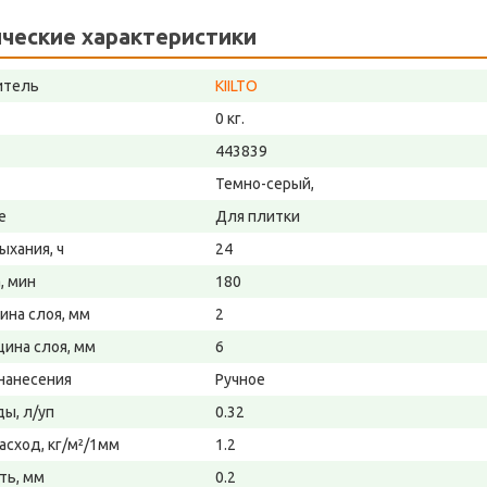
ческие характеристики
итель
KIILTO
0 кг.
443839
Темно-серый,
е
Для плитки
ыхания, ч
24
, мин
180
ина слоя, мм
2
щина слоя, мм
6
нанесения
Ручное
ды, л/уп
0.32
асход, кг/м²/1мм
1.2
ть, мм
0.2