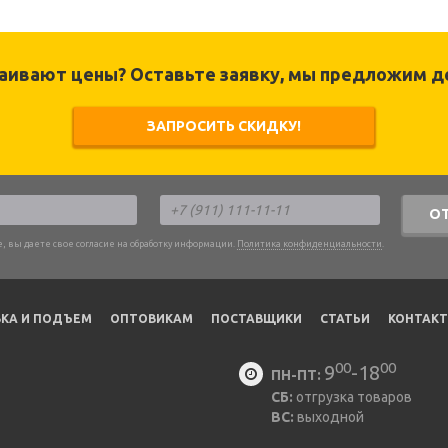
раивают цены? Оставьте заявку, мы предложим д
ЗАПРОСИТЬ СКИДКУ!
О
, вы даете свое согласие на обработку информации.
Политика конфиденциальности
.
КА И ПОДЪЕМ
ОПТОВИКАМ
ПОСТАВЩИКИ
CТАТЬИ
КОНТАК
00
00
9
-18
ПН-ПТ:
СБ:
отгрузка товаров
ВС:
выходной