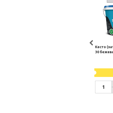
Кесто (за
30 бежев