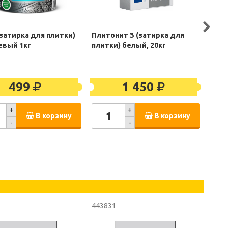
(затирка для плитки)
Плитонит З (затирка для
Кест
евый 1кг
плитки) белый, 20кг
11 п
499
1 450
+
+
В корзину
В корзину
-
-
443831
6751