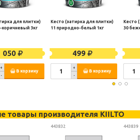
тирка для плитки)
Кесто (затирка для плитки)
Кесто 
о-коричневый 3кг
11 природно-белый 1кг
30 беж
1 050
499
+
+
В корзину
В корзину
-
-
е товары производителя KIILTO
443832
443839