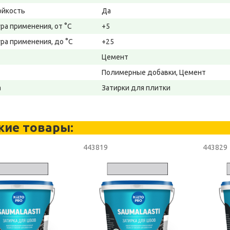
ойкость
Да
ра применения, от °С
+5
ра применения, до °С
+25
Цемент
Полимерные добавки, Цемент
а
Затирки для плитки
жие товары:
443819
443829