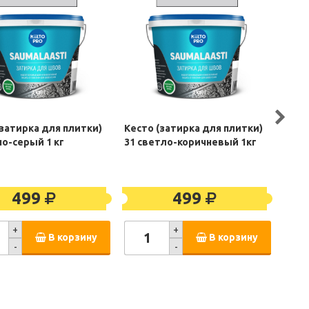
(затирка для плитки)
Кесто (затирка для плитки)
Фибе
но-серый 1 кг
31 светло-коричневый 1кг
499
499
+
+
В корзину
В корзину
-
-