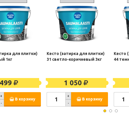
тирка для плитки)
Кесто (затирка для плитки)
Кесто 
ый 1кг
31 светло-коричневый 3кг
44 тем
499
1 050
+
+
В корзину
В корзину
-
-