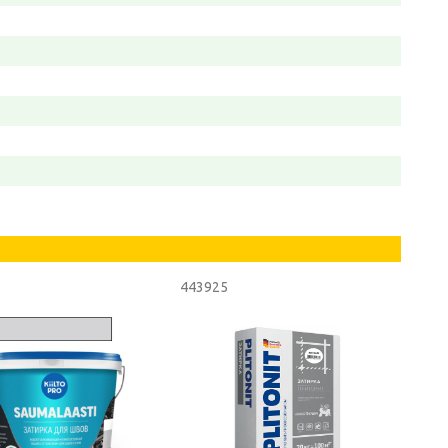
443925
4438