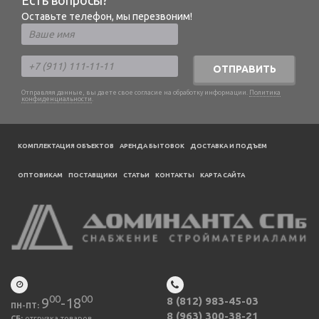
Есть вопросы?
Оставьте телефон, мы перезвоним!
ОТПРАВИТЬ
Отправляя данные, вы даете свое согласие на обработку информации.
Политика
конфиденциальности
.
КОМПЛЕКТАЦИЯ ОБЪЕКТОВ
АРЕНДА БЫТОВОК
ДОСТАВКА И ПОДЪЕМ
ОПТОВИКАМ
ПОСТАВЩИКИ
CТАТЬИ
КОНТАКТЫ
КАРТА САЙТА
00
00
9
-18
8 (812) 983-45-03
ПН-ПТ:
8 (963) 300-38-21
СБ:
отгрузка товаров