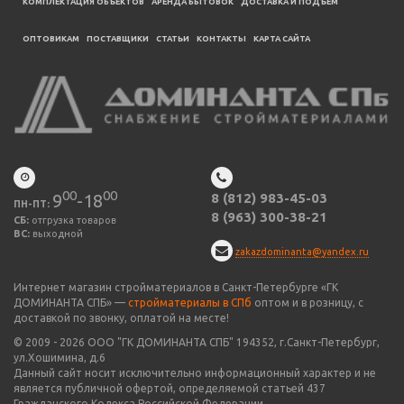
КОМПЛЕКТАЦИЯ ОБЪЕКТОВ
АРЕНДА БЫТОВОК
ДОСТАВКА И ПОДЪЕМ
ОПТОВИКАМ
ПОСТАВЩИКИ
CТАТЬИ
КОНТАКТЫ
КАРТА САЙТА
00
00
9
-18
8 (812) 983-45-03
ПН-ПТ:
8 (963) 300-38-21
СБ:
отгрузка товаров
ВС:
выходной
zakazdominanta@yandex.ru
Интернет магазин стройматериалов в Санкт-Петербурге «ГК
ДОМИНАНТА СПБ» —
стройматериалы в СПб
оптом и в розницу, с
доставкой по звонку, оплатой на месте!
© 2009 -
2026
ООО "
ГК ДОМИНАНТА СПБ
" 194352, г.Санкт-Петербург,
ул.Хошимина, д.6
Данный сайт носит исключительно информационный характер и не
является публичной офертой, определяемой статьей 437
Гражданского Кодекса Российской Федерации.