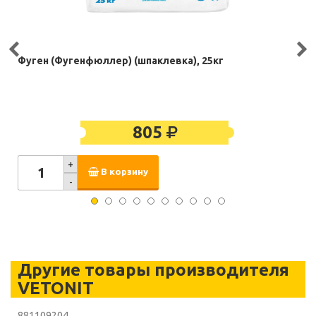
Фуген (Фугенфюллер) (шпаклевка), 25кг
805
+
В корзину
-
Другие товары производителя
VETONIT
881109204