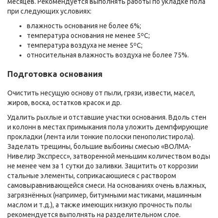
месяцев. Рекомендуется выполнять работы по укладке пола
при следующих условиях:
влажность основания не более 6%;
температура основания не менее 5ºС;
температура воздуха не менее 5ºС;
относительная влажность воздуха не более 75%.
Подготовка основания
Очистить несущую основу от пыли, грязи, извести, масел,
жиров, воска, остатков красок и др.
Удалить рыхлые и отставшие участки основания. Вдоль стен
и колонн в местах примыкания пола уложить демпфирующие
прокладки (лента или тонкие полоски пенополистирола).
Заделать трещины, большие выбоины смесью «ВОЛМА-
Нивелир Экспресс», затворенной меньшим количеством воды
не менее чем за 1 сутки до заливки. Защитить от коррозии
стальные элементы, соприкасающиеся с раствором
самовыравнивающейся смеси. На основаниях очень влажных,
загрязнённых (например, битумными мастиками, машинным
маслом и т.д.), а также имеющих низкую прочность полы
рекомендуется выполнять на разделительном слое.