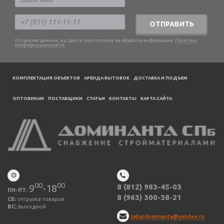
ОТПРАВИТЬ
Отправляя данные, вы даете свое согласие на обработку информации.
Политика
конфиденциальности
.
КОМПЛЕКТАЦИЯ ОБЪЕКТОВ
АРЕНДА БЫТОВОК
ДОСТАВКА И ПОДЪЕМ
ОПТОВИКАМ
ПОСТАВЩИКИ
CТАТЬИ
КОНТАКТЫ
КАРТА САЙТА
00
00
9
-18
8 (812) 983-45-03
ПН-ПТ:
8 (963) 300-38-21
СБ:
отгрузка товаров
ВС:
выходной
zakazdominanta@yandex.ru