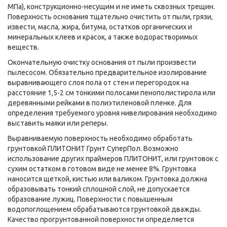
МПа), конструкционно-несущим и не иметь сквозных трещин.
Поверхность основания тщательно очистить от пыли, грязи,
извести, масла, жира, битума, остатков органических и
минеральных клеев и красок, а также водорастворимых
веществ.
Окончательную очистку основания от пыли произвести
пылесосом. Обязательно предварительное изолирование
выравнивающего слоя пола от стен и перегородок на
расстояние 1,5-2 см тонкими полосами пенополистирола или
деревянными рейками в полиэтиленовой пленке. Для
определения требуемого уровня нивелирования необходимо
выставить маяки или реперы.
Выравниваемую поверхность необходимо обработать
грунтовкой ПЛИТОНИТ Грунт СуперПол. Возможно
использование других праймеров ПЛИТОНИТ, или грунтовок с
сухим остатком в готовом виде не менее 8%. Грунтовка
наносится щеткой, кистью или валиком. Грунтовка должна
образовывать тонкий сплошной слой, не допускается
образование лужиц. Поверхности с повышенным
водопоглощением обрабатываются грунтовкой дважды.
Качество прогрунтованной поверхности определяется