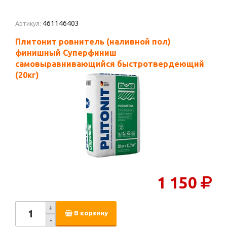
461146403
Артикул:
Плитонит ровнитель (наливной пол)
финишный Суперфиниш
самовыравнивающийся быстротвердеющий
(20кг)
1 150
+
В корзину
-