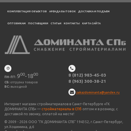
КОМПЛЕКТАЦИЯ ОБЪЕКТОВ
АРЕНДА БЫТОВОК
ДОСТАВКА И ПОДЪЕМ
ОПТОВИКАМ
ПОСТАВЩИКИ
CТАТЬИ
КОНТАКТЫ
КАРТА САЙТА
00
00
9
-18
8 (812) 983-45-03
ПН-ПТ:
8 (963) 300-38-21
СБ:
отгрузка товаров
ВС:
выходной
zakazdominanta@yandex.ru
Интернет магазин стройматериалов в Санкт-Петербурге «ГК
ДОМИНАНТА СПБ» —
стройматериалы в СПб
оптом и в розницу, с
доставкой по звонку, оплатой на месте!
© 2009 -
2026
ООО "
ГК ДОМИНАНТА СПБ
" 194352, г.Санкт-Петербург,
ул.Хошимина, д.6