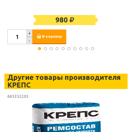
980
+
В корзину
-
Другие товары производителя
КРЕПС
665352203