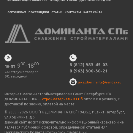
КОМПЛЕКТАЦИЯ ОБЪЕКТОВ
АРЕНДА БЫТОВОК
ДОСТАВКА И ПОДЪЕМ
ОПТОВИКАМ
ПОСТАВЩИКИ
CТАТЬИ
КОНТАКТЫ
КАРТА САЙТА
00
00
9
-18
8 (812) 983-45-03
ПН-ПТ:
8 (963) 300-38-21
СБ:
отгрузка товаров
ВС:
выходной
zakazdominanta@yandex.ru
Интернет магазин стройматериалов в Санкт-Петербурге «ГК
ДОМИНАНТА СПБ» —
стройматериалы в СПб
оптом и в розницу, с
доставкой по звонку, оплатой на месте!
© 2009 -
2026
ООО "
ГК ДОМИНАНТА СПБ
" 194352, г.Санкт-Петербург,
ул.Хошимина, д.6
Данный сайт носит исключительно информационный характер и не
является публичной офертой, определяемой статьей 437
Гражданского Кодекса Российской Федерации.