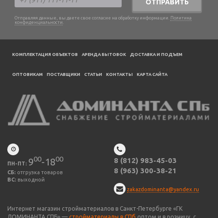
ОТПРАВИТЬ
Отправляя данные, вы даете свое согласие на обработку информации.
Политика
конфиденциальности
.
КОМПЛЕКТАЦИЯ ОБЪЕКТОВ
АРЕНДА БЫТОВОК
ДОСТАВКА И ПОДЪЕМ
ОПТОВИКАМ
ПОСТАВЩИКИ
CТАТЬИ
КОНТАКТЫ
КАРТА САЙТА
00
00
9
-18
8 (812) 983-45-03
ПН-ПТ:
8 (963) 300-38-21
СБ:
отгрузка товаров
ВС:
выходной
zakazdominanta@yandex.ru
Интернет магазин стройматериалов в Санкт-Петербурге «ГК
ДОМИНАНТА СПБ» —
стройматериалы в СПб
оптом и в розницу, с