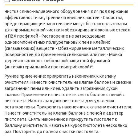
Чистка сливо-наливочного оборудования для поддержания
эффективности внутренних и внешних частей - Свойства,
предотвращающие запотевание могут быть использованы
для промышленной чистки и обезжиривания оконных стекол
и ПВХ профилей - Растворение не затвердевших
однокомпонентных полиуретановых пен и клейких
(связывающих) веществ - Обезжиривание металлических
поверхностей до применения силиконов или пен - Мойка
деревянных окон с небольшой защитной функцией
(антибактериальной и противогрибковой)*
Ручное применение: прикрепить наконечник к клапану
очистителя. Нанести очиститель на клапан баллона и свежие
загрязнения пены или клея. Удалить загрязнения сухой
тканью. Применение на пистолете: снять баллон с пеной с
пистолета. Нажать на курок пистолета для удаления
остатков пены. Прикрепить наконечник к клапану очистителя.
Нанести очиститель на клапан баллона с пеной и адаптер
пистолета. Снять наконечник и прикрутить пистолет к
баллону очистителя. Нажать на курок пистолета несколько
раз. Повторить до полной очистки пистолета.