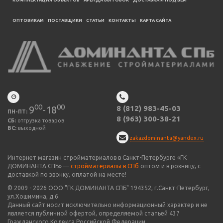
КОМПЛЕКТАЦИЯ ОБЪЕКТОВ
АРЕНДА БЫТОВОК
ДОСТАВКА И ПОДЪЕМ
ОПТОВИКАМ
ПОСТАВЩИКИ
CТАТЬИ
КОНТАКТЫ
КАРТА САЙТА
00
00
9
-18
8 (812) 983-45-03
ПН-ПТ:
8 (963) 300-38-21
СБ:
отгрузка товаров
ВС:
выходной
zakazdominanta@yandex.ru
Интернет магазин стройматериалов в Санкт-Петербурге «ГК
ДОМИНАНТА СПБ» —
стройматериалы в СПб
оптом и в розницу, с
доставкой по звонку, оплатой на месте!
© 2009 -
2026
ООО "
ГК ДОМИНАНТА СПБ
" 194352, г.Санкт-Петербург,
ул.Хошимина, д.6
Данный сайт носит исключительно информационный характер и не
является публичной офертой, определяемой статьей 437
Гражданского Кодекса Российской Федерации.