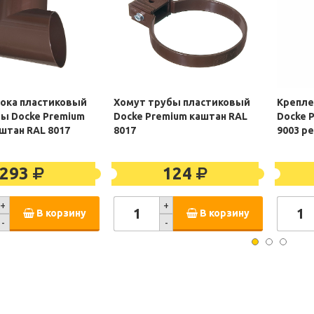
тока пластиковый
Хомут трубы пластиковый
Крепле
бы Docke Premium
Docke Premium каштан RAL
Docke 
штан RAL 8017
8017
9003 р
293
124
+
+
В корзину
В корзину
-
-