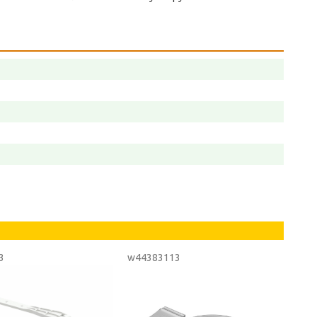
3
w44383113
w549