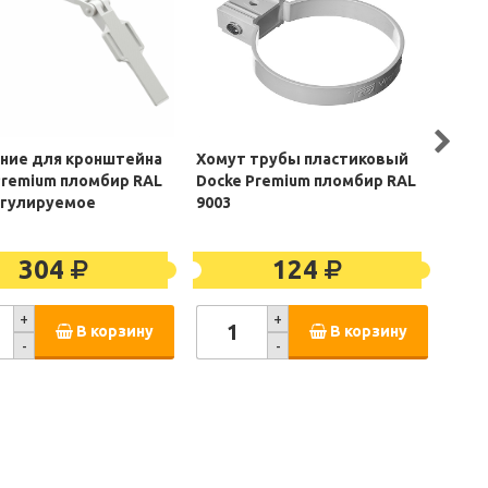
ние для кронштейна
Хомут трубы пластиковый
Труб
Premium пломбир RAL
Docke Premium пломбир RAL
плас
егулируемое
9003
d85 
304
124
+
+
В корзину
В корзину
-
-