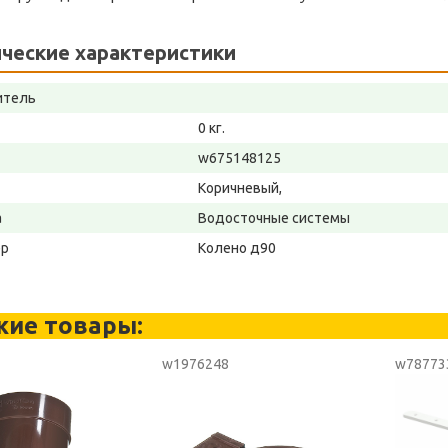
ческие характеристики
итель
0 кг.
w675148125
Коричневый,
а
Водосточные системы
ер
Колено д90
жие товары:
w1976248
w78773