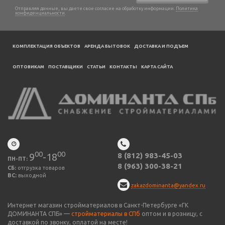
Отправляя данные, вы даете свое согласие на обработку информации.
Политика
конфиденциальности
.
КОМПЛЕКТАЦИЯ ОБЪЕКТОВ
АРЕНДА БЫТОВОК
ДОСТАВКА И ПОДЪЕМ
ОПТОВИКАМ
ПОСТАВЩИКИ
CТАТЬИ
КОНТАКТЫ
КАРТА САЙТА
00
00
9
-18
8 (812) 983-45-03
ПН-ПТ:
8 (963) 300-38-21
СБ:
отгрузка товаров
ВС:
выходной
zakazdominanta@yandex.ru
Интернет магазин стройматериалов в Санкт-Петербурге «ГК
ДОМИНАНТА СПБ» —
стройматериалы в СПб
оптом и в розницу, с
доставкой по звонку, оплатой на месте!