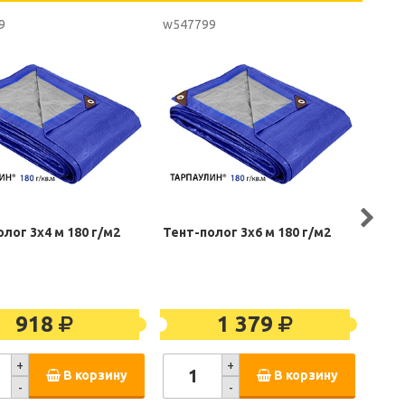
9
w547799
6627
лог 3х4 м 180 г/м2
Тент-полог 3х6 м 180 г/м2
Тент
918
1 379
+
+
В корзину
В корзину
-
-