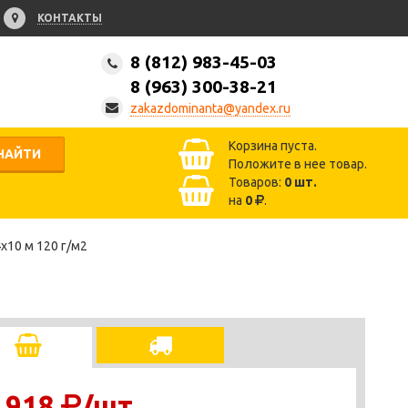
КОНТАКТЫ
8 (812) 983-45-03
8 (963) 300-38-21
zakazdominanta@yandex.ru
Корзина пуста.
НАЙТИ
Положите в нее товар.
Товаров:
0
шт.
на
0
.
х10 м 120 г/м2
 918
/шт.