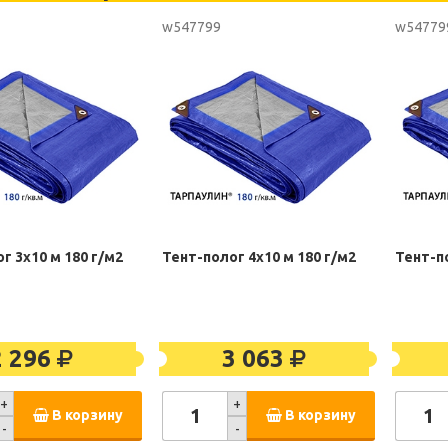
w547799
w54779
г 3х10 м 180 г/м2
Тент-полог 4х10 м 180 г/м2
Тент-по
2 296
3 063
+
+
В корзину
В корзину
-
-