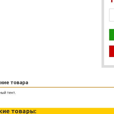
ние товара
ный тент.
жие товары: