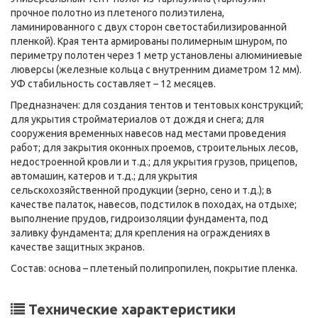
прочное полотно из плетеного полиэтилена,
ламинированного с двух сторон светостабилизированной
пленкой). Края тента армированы полимерным шнуром, по
периметру полотен через 1 метр установлены алюминиевые
люверсы (железные кольца с внутренним диаметром 12 мм).
УФ стабильность составляет – 12 месяцев.
Предназначен: для создания тентов и тентовых конструкций;
для укрытия стройматериалов от дождя и снега; для
сооружения временных навесов над местами проведения
работ; для закрытия оконных проемов, строительных лесов,
недостроенной кровли и т.д.; для укрытия грузов, прицепов,
автомашин, катеров и т.д.; для укрытия
сельскохозяйственной продукции (зерно, сено и т.д.); в
качестве палаток, навесов, подстилок в походах, на отдыхе;
выполнение прудов, гидроизоляции фундамента, под
заливку фундамента; для крепления на ограждениях в
качестве защитных экранов.
Состав: основа – плетеный полипропилен, покрытие пленка.
Технические характеристики