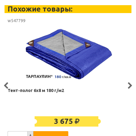
Похожие товары:
w547799
Тент-полог 6х8 м 180 г/м2
3 675
+