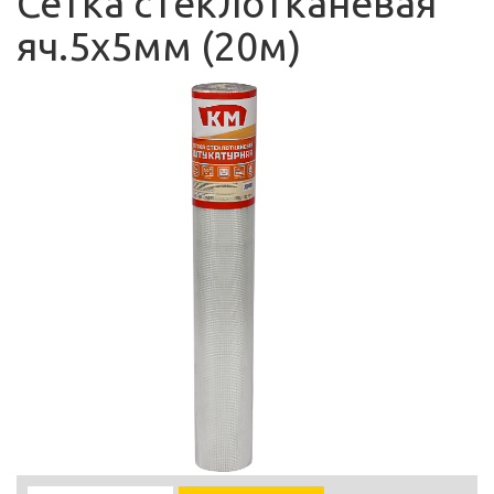
Сетка стеклотканевая
яч.5х5мм (20м)