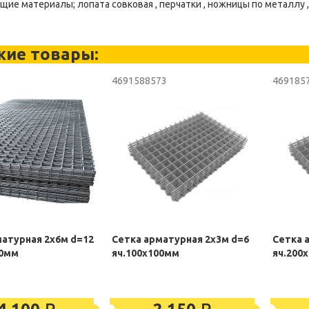
ие материалы; лопата совковая , перчатки , ножницы по металлу ,
жие товары:
4691588573
469185
матурная 2х6м d=12
Сетка арматурная 2х3м d=6
Сетка 
50мм
яч.100х100мм
яч.200