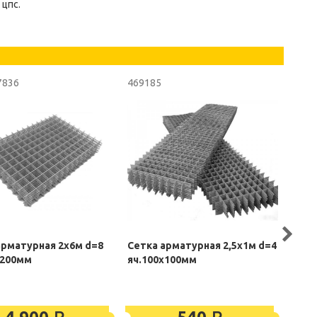
 цпс.
7836
469185
4691
арматурная 2х6м d=8
Сетка арматурная 2,5х1м d=4
Сетк
х200мм
яч.100х100мм
яч.1