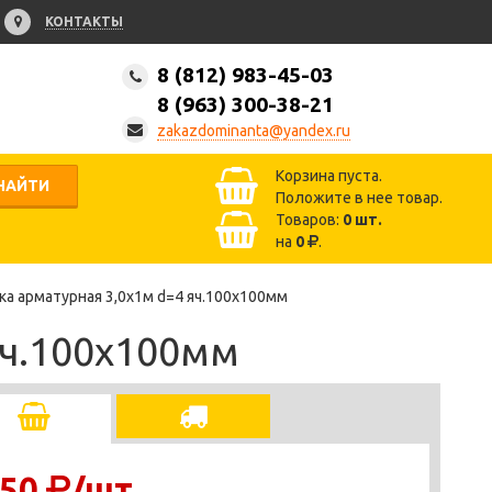
КОНТАКТЫ
8 (812) 983-45-03
8 (963) 300-38-21
zakazdominanta@yandex.ru
Корзина пуста.
НАЙТИ
Положите в нее товар.
Товаров:
0
шт.
на
0
.
ка арматурная 3,0х1м d=4 яч.100х100мм
яч.100х100мм
50
/шт.