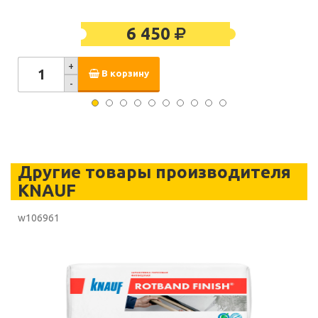
6 450
+
В корзину
-
Другие товары производителя
KNAUF
w106961