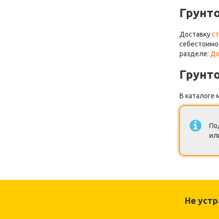
Грунт
Доставку
с
себестоимо
разделе:
До
Грунт
В каталоге 
По
ил
Не уст