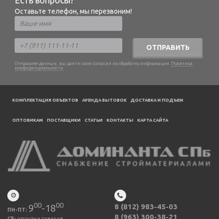
Есть вопросы?
Оставьте телефон, мы перезвоним!
ОТПРАВИТЬ
Отправляя данные, вы даете свое согласие на обработку информации.
Политика
конфиденциальности
.
КОМПЛЕКТАЦИЯ ОБЪЕКТОВ
АРЕНДА БЫТОВОК
ДОСТАВКА И ПОДЪЕМ
ОПТОВИКАМ
ПОСТАВЩИКИ
CТАТЬИ
КОНТАКТЫ
КАРТА САЙТА
00
00
9
-18
8 (812) 983-45-03
ПН-ПТ:
8 (963) 300-38-21
СБ:
отгрузка товаров