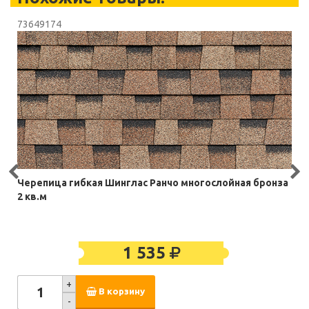
73649174
Черепица гибкая Шинглас Ранчо многослойная бронза
2 кв.м
1 535
+
В корзину
-